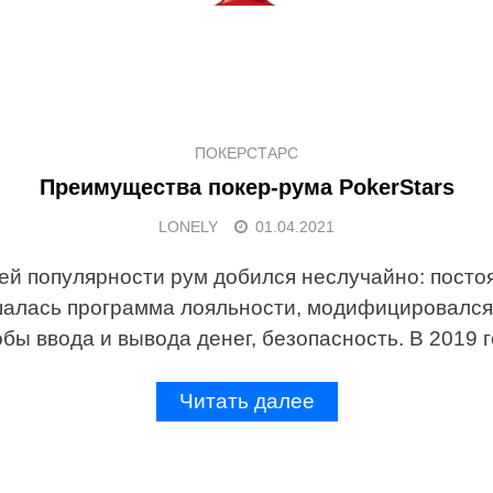
ПОКЕРСТАРС
Преимущества покер-рума PokerStars
LONELY
01.04.2021
ей популярности рум добился неслучайно: посто
алась программа лояльности, модифицировался
бы ввода и вывода денег, безопасность. В 2019
Читать далее