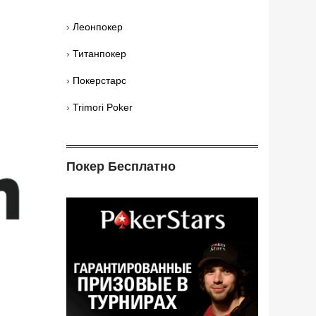
›
Леонпокер
›
Титанпокер
›
Покерстарс
›
Trimori Poker
Покер Бесплатно