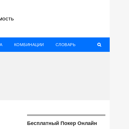
мость
А
КОМБИНАЦИИ
СЛОВАРЬ
Бесплатный Покер Онлайн