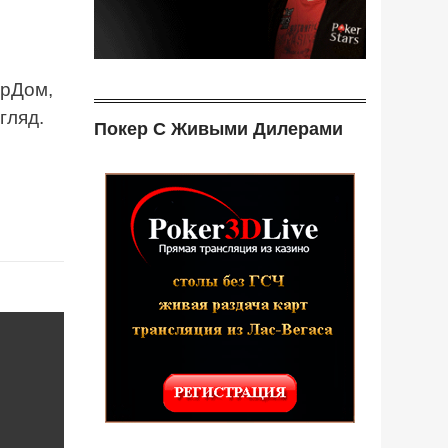
ерДом,
гляд.
Покер С Живыми Дилерами