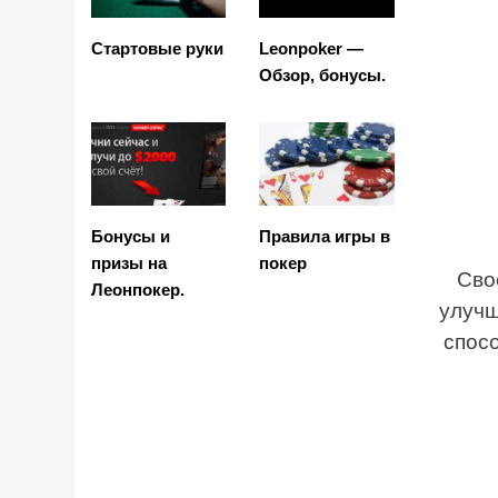
Стартовые руки
Leonpoker —
Обзор, бонусы.
Бонусы и
Правила игры в
призы на
покер
Сво
Леонпокер.
улучш
спосо