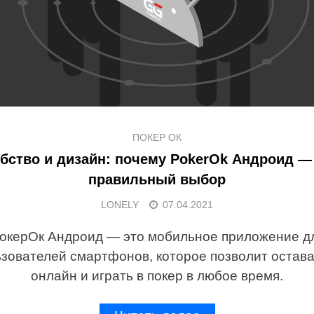
ПОКЕР ОК
бство и дизайн: почему PokerOk Андроид —
правильный выбор
LONELY
07.04.2021
окерОк Андроид — это мобильное приложение д
зователей смартфонов, которое позволит остав
онлайн и играть в покер в любое время.