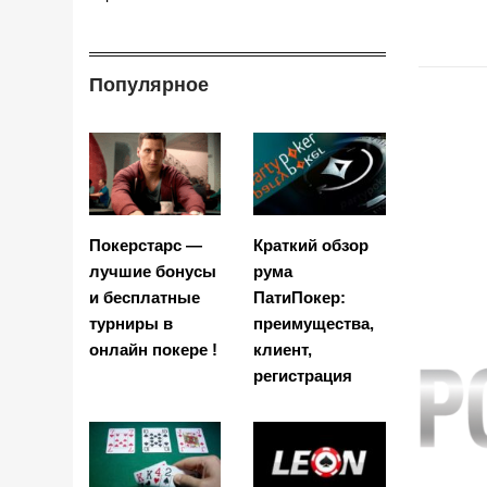
Популярное
Покерстарс —
Краткий обзор
лучшие бонусы
рума
и бесплатные
ПатиПокер:
турниры в
преимущества,
онлайн покере !
клиент,
регистрация