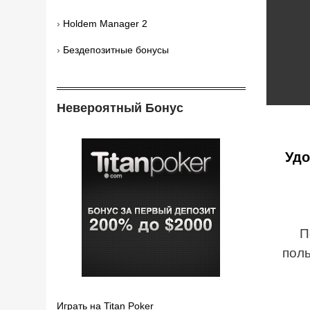
›
Holdem Manager 2
›
Бездепозитные бонусы
Невероятный Бонус
Удо
П
поль
Играть на Titan Poker