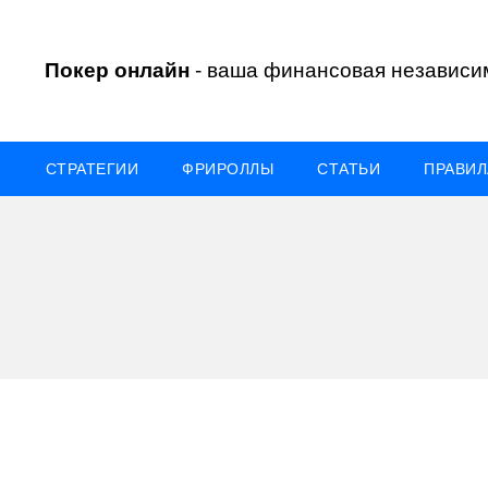
Покер онлайн
- ваша финансовая независи
И
СТРАТЕГИИ
ФРИРОЛЛЫ
СТАТЬИ
ПРАВИЛ