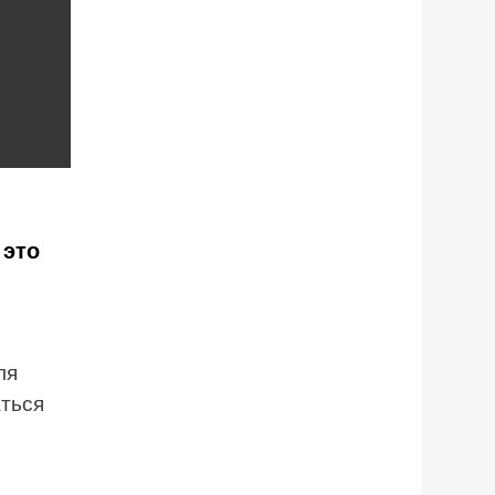
 это
ля
аться