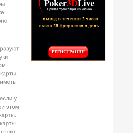
бы
же
вно
разуют
уки
ом
карты,
 иметь
 если у
ри этом
карты.
 карты
стрит,