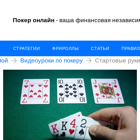
Покер онлайн
- ваша финансовая независи
И
СТРАТЕГИИ
ФРИРОЛЛЫ
СТАТЬИ
ПРАВИЛ
ой
Видеоуроки по покеру
Стартовые рук