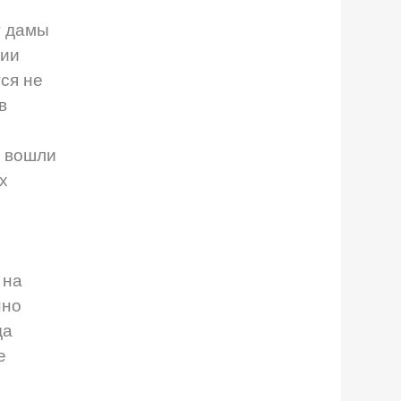
т дамы
нии
ся не
в
е вошли
х
 на
нно
да
е