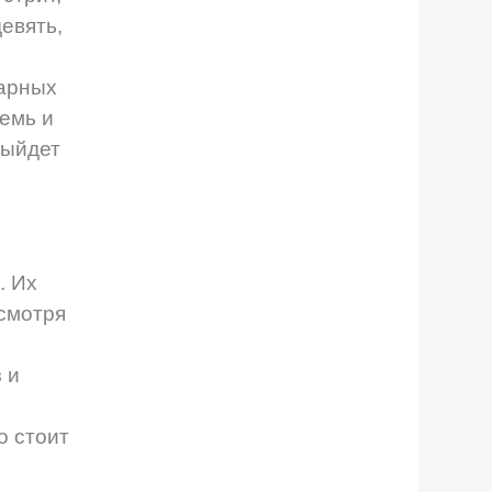
евять,
парных
семь и
выйдет
. Их
есмотря
 и
о стоит