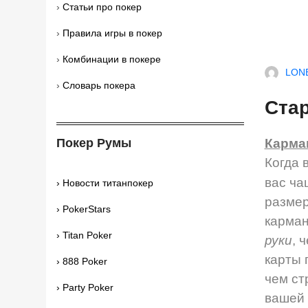
›
Статьи про покер
›
Правила игры в покер
›
Комбинации в покере
LON
›
Словарь покера
Ста
Покер Румы
Карма
Когда 
вас ча
› Новости титанпокер
размер
› PokerStars
карман
› Titan Poker
руки
, 
карты 
› 888 Poker
чем ст
› Party Poker
вашей 