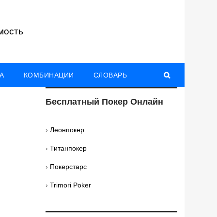
мость
А
КОМБИНАЦИИ
СЛОВАРЬ
и
Бесплатный Покер Онлайн
›
Леонпокер
›
Титанпокер
›
Покерстарс
›
Trimori Poker