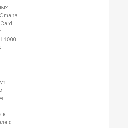
ных
, Omaha
-Card
х
NL1000
в
ут
и
м
 в
оле с