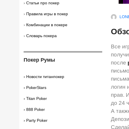
›
Статьи про покер
›
Правила игры в покер
LON
›
Комбинации в покере
Обзо
›
Словарь покера
Все иг
получи
Покер Румы
после
письмо
› Новости титанпокер
письма
логин 
› PokerStars
прав. 
› Titan Poker
до 24 
› 888 Poker
А такж
Депози
› Party Poker
Сделай