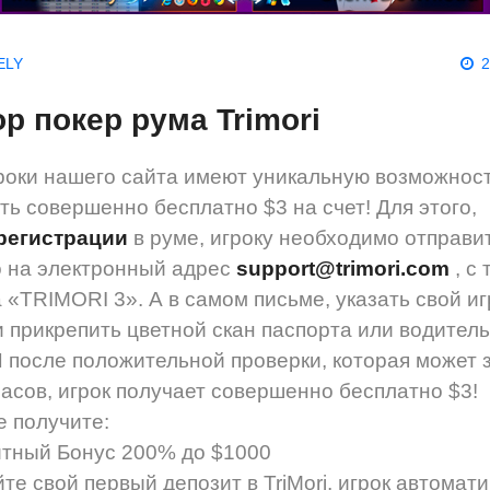
ELY
2
р покер рума Trimori
роки нашего сайта имеют уникальную возможнос
ть совершенно бесплатно $3 на счет! Для этого,
регистрации
в руме, игроку необходимо отправи
 на электронный адрес
support@trimori.com
, с
 «TRIMORI 3». А в самом письме, указать свой и
и прикрепить цветной скан паспорта или водитель
И после положительной проверки, которая может 
часов, игрок получает совершенно бесплатно $3!
е получите:
тный Бонус 200% до $1000
те свой первый депозит в TriMori, игрок автомат