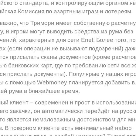
йского стандарта, и контролирующим органом яв
йская Комиссия по азартным играм и лотереям.
важно, что Тримори имеет собственную расчетн
у, и игроки могут выводить средства из рума без
чений, характерных для сети Enet. Более того, п
ах (если операции не вызывают подозрений) даж
тся присылать сканы документов (кроме расчетов
ю банковских карт, где по требованию сети все 
ся прислать документы). Популярые у наших игр
ы с помощью Webmoney планируется добавить в
ей рума в ближайшее время.
ый клиент – современен и прост в использовани
его закачки, он автоматически перейдёт на русск
что является немаловажным достоинством для мн
в. В покерном клиенте есть минимальный набор