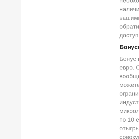
необхо
наличи
вашими
обрати
доступ
Бонусы
Бонус 
евро. 
вообще
можете
ограни
индуст
микрол
по 10 
отыгры
совоку