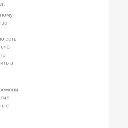
r.
рному
тво
ю сеть
 счёт
го
ить в
времени
атил
ьные