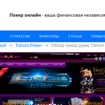
Покер онлайн
- ваша финансовая независи
И
СТРАТЕГИИ
ФРИРОЛЛЫ
СТАТЬИ
ПРАВИЛ
ой
Trimori Poker
Обзор покер рума Trimori