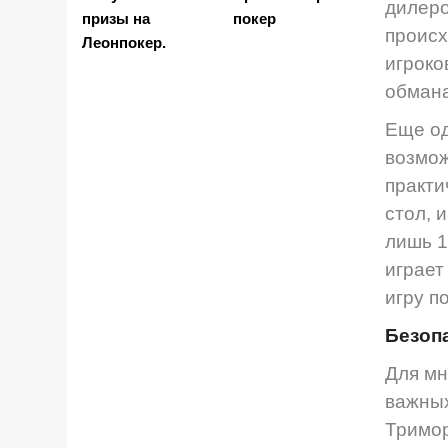
дилеро
призы на
покер
происх
Леонпокер.
игроко
обмана
Еще од
возмож
практи
стол, 
лишь 1
играет
игру п
Безоп
Для мн
важных
Тримор