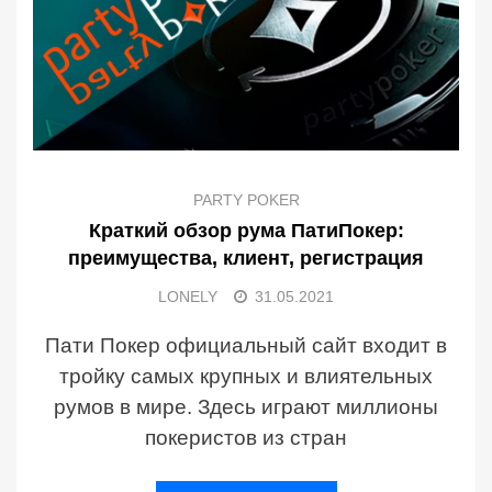
PARTY POKER
Краткий обзор рума ПатиПокер:
преимущества, клиент, регистрация
LONELY
31.05.2021
Пати Покер официальный сайт входит в
тройку самых крупных и влиятельных
румов в мире. Здесь играют миллионы
покеристов из стран