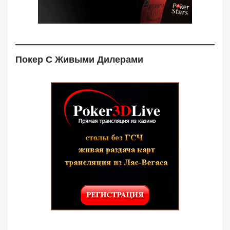
Покер С Живыми Дилерами