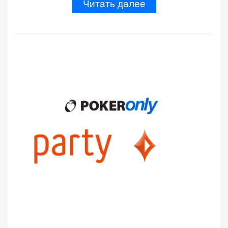
Читать далее