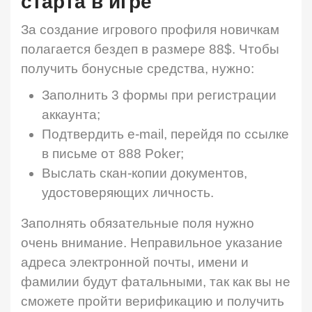
старта в игре
За создание игрового профиля новичкам
полагается бездеп в размере 88$. Чтобы
получить бонусные средства, нужно:
Заполнить 3 формы при регистрации
аккаунта;
Подтвердить e-mail, перейдя по ссылке
в письме от 888 Poker;
Выслать скан-копии документов,
удостоверяющих личность.
Заполнять обязательные поля нужно
очень внимание. Неправильное указание
адреса электронной почты, имени и
фамилии будут фатальными, так как вы не
сможете пройти верификацию и получить