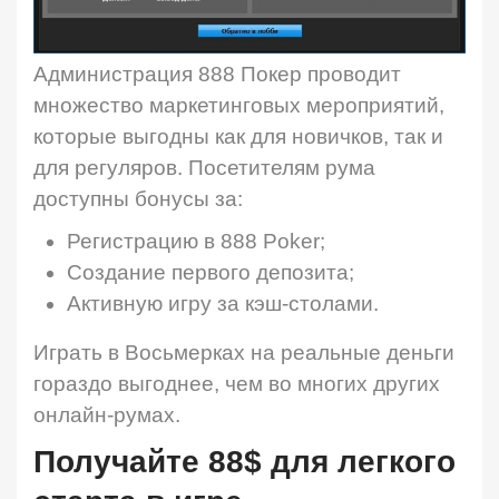
Администрация 888 Покер проводит
множество маркетинговых мероприятий,
которые выгодны как для новичков, так и
для регуляров. Посетителям рума
доступны бонусы за:
Регистрацию в 888 Poker;
Создание первого депозита;
Активную игру за кэш-столами.
Играть в Восьмерках на реальные деньги
гораздо выгоднее, чем во многих других
онлайн-румах.
Получайте 88$ для легкого