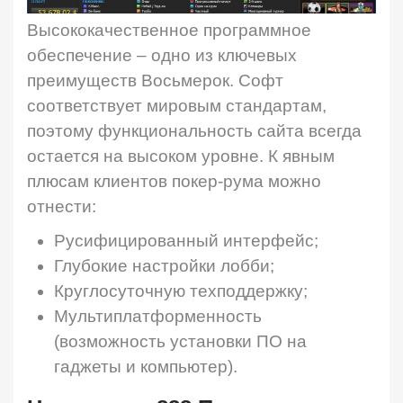
Высококачественное программное
обеспечение – одно из ключевых
преимуществ Восьмерок. Софт
соответствует мировым стандартам,
поэтому функциональность сайта всегда
остается на высоком уровне. К явным
плюсам клиентов покер-рума можно
отнести:
Русифицированный интерфейс;
Глубокие настройки лобби;
Круглосуточную техподдержку;
Мультиплатформенность
(возможность установки ПО на
гаджеты и компьютер).