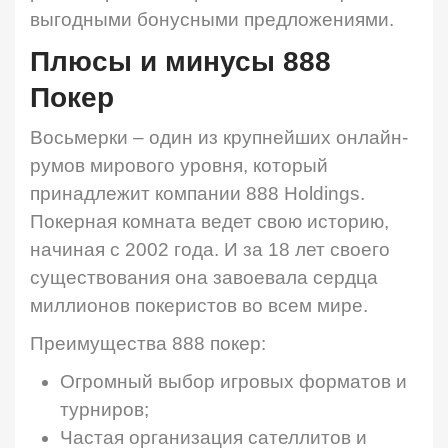
выгодными бонусными предложениями.
Плюсы и минусы 888
Покер
Восьмерки – один из крупнейших онлайн-
румов мирового уровня, который
принадлежит компании 888 Holdings.
Покерная комната ведет свою историю,
начиная с 2002 года. И за 18 лет своего
существования она завоевала сердца
миллионов покеристов во всем мире.
Преимущества 888 покер:
Огромный выбор игровых форматов и
турниров;
Частая организация сателлитов и