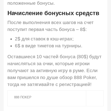
положенные бонусы.
Начисление бонусных средств
После выполнения всех шагов на счет
поступит первая часть бонуса – 8$:
2$ для ставок в кэш-играх;
6$ в виде тикетов на турниры.
Оставшиеся 10 частей бонуса (80$) будут
начисляться за очки, которые игроки
получают за активную игру в руме. Если
вам пришелся по душе обзор 888 Poker,
тогда не затягивайте с регистрацией!
888 ПОКЕР