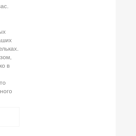
ас.
ых
аших
ельках.
зом,
ко в
то
нного