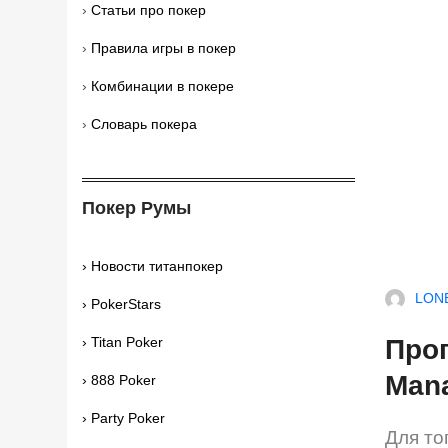
›
Статьи про покер
›
Правила игры в покер
›
Комбинации в покере
›
Словарь покера
Покер Румы
› Новости титанпокер
LON
› PokerStars
› Titan Poker
Про
Mana
› 888 Poker
› Party Poker
Для то