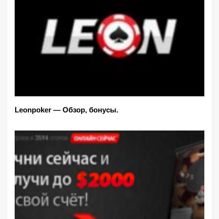
Leonpoker — Обзор, бонусы.