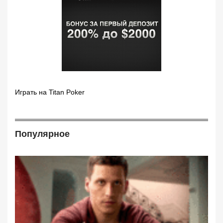
Играть на Titan Poker
Популярное