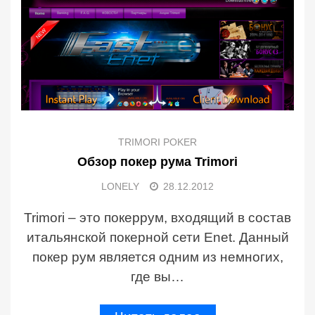
TRIMORI POKER
Обзор покер рума Trimori
LONELY
28.12.2012
Trimori – это покеррум, входящий в состав
итальянской покерной сети Enet. Данный
покер рум является одним из немногих,
где вы…