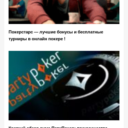
Покерстарс — лучшие бонусы и бесплатные
турниры в онлайн покере !