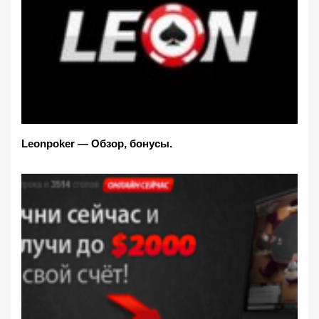
Leonpoker — Обзор, бонусы.