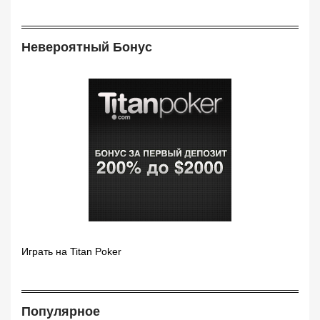
Невероятный Бонус
Играть на Titan Poker
Популярное