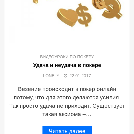
ВИДЕОУРОКИ ПО ПОКЕРУ
Удача и неудача в покере
LONELY
22.01.2017
Везение происходит в покер онлайн
потому, что для этого делаются усилия.
Так просто удача не приходит. Существует
такая аксиома –…
Читать далее