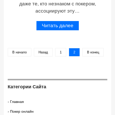
даже те, кто незнаком с покером,
ассоциируют эту…
Читать далее
В начало
Назад
1
2
В конец
Категории Сайта
›
Главная
›
Покер онлайн