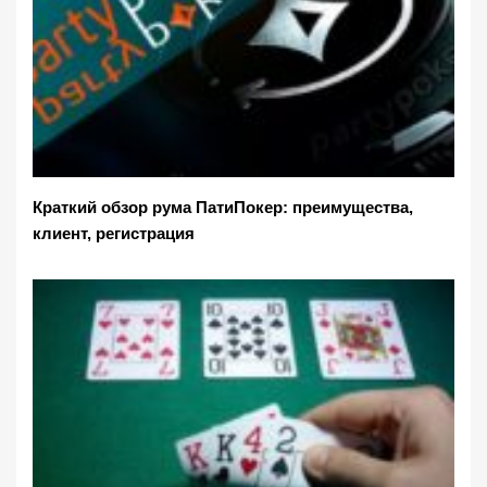
Краткий обзор рума ПатиПокер: преимущества,
клиент, регистрация