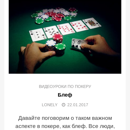
ВИДЕОУРОКИ ПО ПОКЕРУ
Блеф
LONELY
22.01.2017
Давайте поговорим о таком важном
аспекте в покере, как блеф. Все люди,