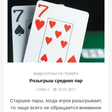
ВИДЕОУРОКИ ПО ПОКЕРУ
Розыгрыш средних пар
LONELY
22.01.2017
Старшие пары, когда игрок разыгрывает,
то чаще всего не обращается внимание