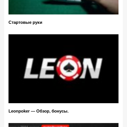
Стартовые руки
Leonpoker — Обзор, бонусы.