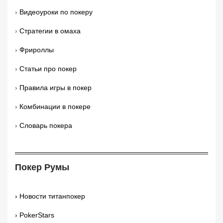
›
Видеоуроки по покеру
›
Стратегии в омаха
›
Фрироллы
›
Статьи про покер
›
Правила игры в покер
›
Комбинации в покере
›
Словарь покера
Покер Румы
› Новости титанпокер
› PokerStars