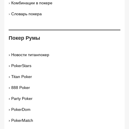
›
Комбинации в покере
›
Словарь покера
Покер Румы
› Новости титанпокер
› PokerStars
› Titan Poker
› 888 Poker
› Party Poker
› PokerDom
› PokerMatch