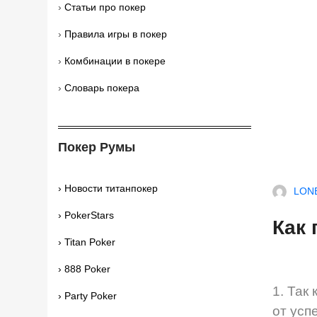
›
Статьи про покер
›
Правила игры в покер
›
Комбинации в покере
›
Словарь покера
Покер Румы
› Новости титанпокер
LON
› PokerStars
Как 
› Titan Poker
› 888 Poker
1. Так 
› Party Poker
от усп