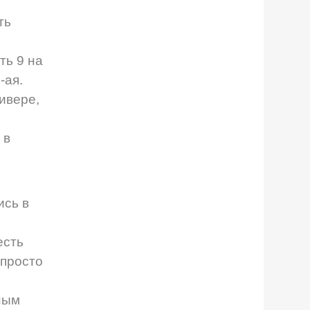
ть
ть 9 на
-ая.
ивере,
 в
ись в
есть
 просто
ным