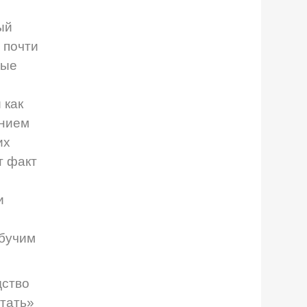
ый
 почти
рые
 как
ением
их
т факт
и
обучим
дство
итать»