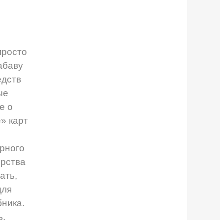
просто
абаву
едств
ые
е о
е» карт
рного
ерства
ать,
для
бника.
ь.