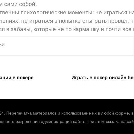
м сами собой.
венны психологические моменты: не играться н
лениях, не играться в попытке отыграть провал, 
ся в забавы, которые не по кармашку и почти все 
ЬИ
ации в покере
Играть в покер онлайн б
4. Перепечатка материалов и использование их в любой форме, в
менного разрешения администрации сайта. При этом ссылка на сай