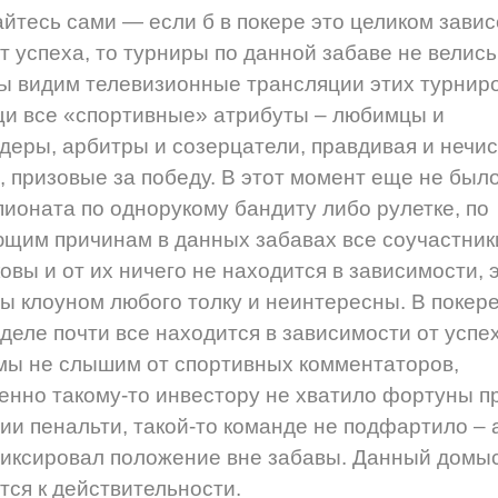
йтесь сами — если б в покере это целиком завис
т успеха, то турниры по данной забаве не велись
ы видим телевизионные трансляции этих турниро
и все «спортивные» атрибуты – любимцы и
деры, арбитры и созерцатели, правдивая и нечис
, призовые за победу. В этот момент еще не было
пионата по однорукому бандиту либо рулетке, по
щим причинам в данных забавах все соучастник
овы и от их ничего не находится в зависимости, 
ы клоуном любого толку и неинтересны. В покере
деле почти все находится в зависимости от успех
мы не слышим от спортивных комментаторов,
енно такому-то инвестору не хватило фортуны п
ии пенальти, такой-то команде не подфартило – 
иксировал положение вне забавы. Данный домы
тся к действительности.