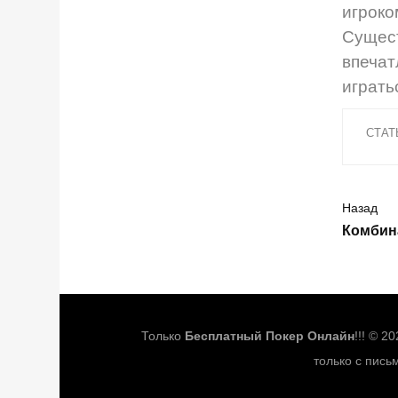
игроко
Сущест
впечат
играть
СТАТ
Назад
Комбин
Только
Бесплатный Покер Онлайн
!!!
© 202
только с пись