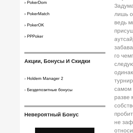
› PokerDom
Задума
лишь о
› PokerMatch
ведь м
› PokerOK
присущ
› PPPoker
аутсай
забава
го чем
Акции, Бонусы И Скидки
следую
одинак
›
Holdem Manager 2
турнир
самом 
›
Бездепозитные бонусы
разве 
собств
пробит
Невероятный Бонус
не заф
относи