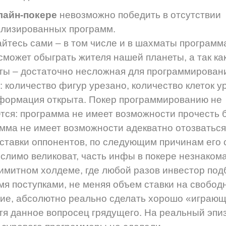
лайн-покере
невозможно победить в отсутствии
лизированных программ.
йтесь сами – в том числе и в шахматы программ
сможет обыграть жителя нашей планеты, а так ка
ы – достаточно несложная для программирован
: количество фигур урезано, количество клеток у
формация открыта. Покер программированию не
тся: программа не имеет возможности прочесть 
мма не имеет возможности адекватно отозваться
ставки оппонентов, по следующим причинам его 
слимо великоват, часть инфы в покере незнакома
лимитном холдеме, где любой разов инвестор под
мя поступками, не меняя объем ставки на свобод
ие, абсолютно реально сделать хорошо «играю
отя данное вопросец грядущего. На реальный эпи