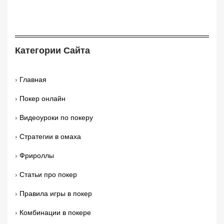
Категории Сайта
›
Главная
›
Покер онлайн
›
Видеоуроки по покеру
›
Стратегии в омаха
›
Фрироллы
›
Статьи про покер
›
Правила игры в покер
›
Комбинации в покере