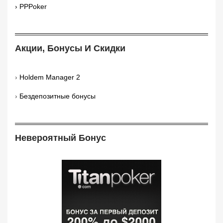
› PPPoker
Акции, Бонусы И Скидки
›
Holdem Manager 2
›
Бездепозитные бонусы
Невероятный Бонус