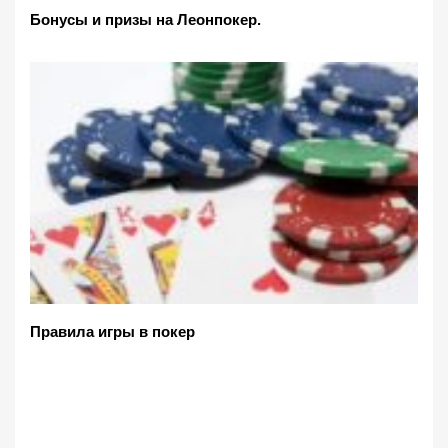
Бонусы и призы на Леонпокер.
Правила игры в покер