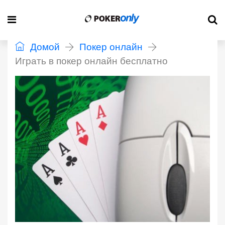
Домой
Покер онлайн
Играть в покер онлайн бесплатно