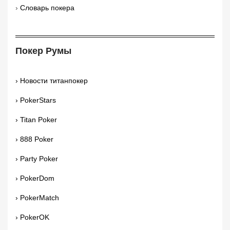
›
Словарь покера
Покер Румы
› Новости титанпокер
› PokerStars
› Titan Poker
› 888 Poker
› Party Poker
› PokerDom
› PokerMatch
› PokerOK