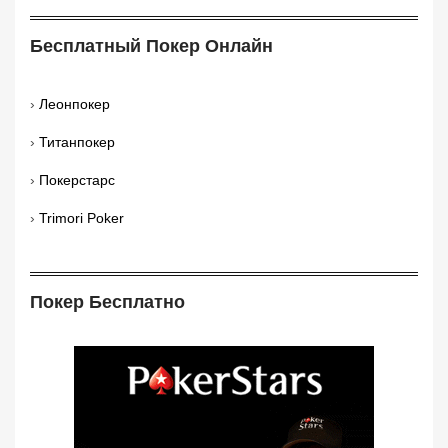
Бесплатный Покер Онлайн
›
Леонпокер
›
Титанпокер
›
Покерстарс
›
Trimori Poker
Покер Бесплатно