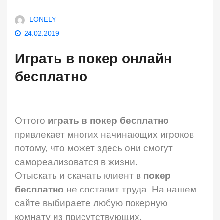
LONELY
24.02.2019
Играть в покер онлайн
бесплатно
Оттого
играть в покер бесплатно
привлекает многих начинающих игроков
потому, что может здесь они смогут
самореализоватся в жизни.
Отыскать и скачать клиент в
покер
бесплатно
не составит труда. На нашем
сайте выбираете любую покерную
комнату из присутствующих,