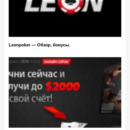
Leonpoker — Обзор, бонусы.