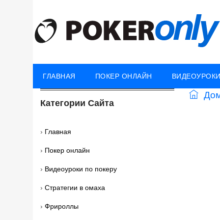
ГЛАВНАЯ
ПОКЕР ОНЛАЙН
ВИДЕОУРОК
Дом
Категории Сайта
›
Главная
›
Покер онлайн
›
Видеоуроки по покеру
›
Стратегии в омаха
›
Фрироллы