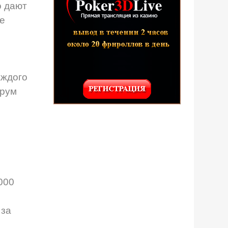
о дают
се
аждого
-рум
000
 за