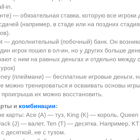
l-in.
анте) — обязательная ставка, которую все игроки
сдачей (например, в стаде или на поздних стадия
ов).
ot — дополнительный (побочный) банк. Он возник
один игрок пошел в ол-ин, но у других больше дене
рают с ним на равных деньгах и отдельно между 
 урок)
ney (плеймани) — бесплатные игровые деньги, н
е можно тренироваться и осваивать основы игры
 проигрыша их можно восстановить.
арты и
комбинации
:
е карты: Ace (A) — туз, King (K) — король, Queen
Jack (J) — валет, Ten (T) — десятка. Например, K
с десяткой, не с тузом.