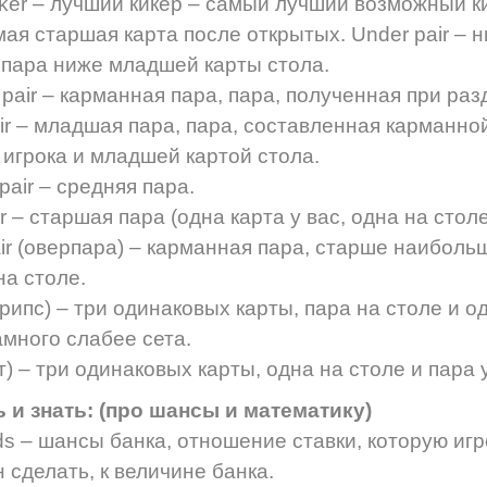
cker – лучший кикер – самый лучший возможный к
мая старшая карта после открытых. Under pair – 
 пара ниже младшей карты стола.
 pair – карманная пара, пара, полученная при раз
ir – младшая пара, пара, составленная карманно
 игрока и младшей картой стола.
pair – средняя пара.
r – старшая пара (одна карта у вас, одна на столе
ir (оверпара) – карманная пара, старше наиболь
на столе.
(трипс) – три одинаковых карты, пара на столе и о
амного слабее сета.
ет) – три одинаковых карты, одна на столе и пара у
 и знать: (про шансы и математику)
ds – шансы банка, отношение ставки, которую игр
 сделать, к величине банка.