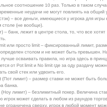
льное соотношение 10 раз. Только в таком случа
временные неудачи не могут повлиять на общий 
(стэк) – все деньги, имеющиеся у игрока для игры 
 столе (не вообще).
т) – банк, лежит в центре стола, то, что все хотят
ть.
limit или просто limit – фиксированный лимит, раз
 определен столом и не может быть превышен. Н
 лучше осваивать правила, но игра здесь в прин
тся от Pot limit и No limit где за оду раздачу можн
ать свой стек или удвоить его.
mit (Пот лимит) – размер ставки не может быть бо
а банка.
it (Ноу лимит) – безлимитный покер. Величина ста
ю игрок может сделать в любом из раундов торго
не ограничена сверху, игрок в любой момент мож