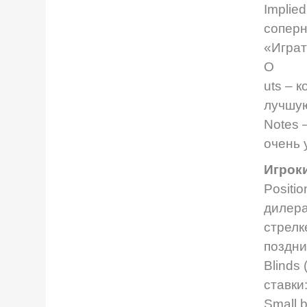
Implie
соперн
«Играт
O
uts – 
лучшую
Notes 
очень 
Игроки
Positi
дилера
стрелк
поздни
Blinds
ставки
Small 