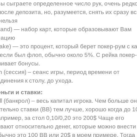
Вы сыграете определенное число рук, очень редк
после депозита, но, разумеется, снять их сразу в
нельзя
hand) — набор карт, которые образовывают Вам
нацию
ake) — это процент, который берет покер-рум с к
 если был флоп, обычно около 5%. С рейка покер
ивает бонусы.
n (сессия) – сеанс игры, период времени от
динения к столу, до ухода.
ньги и ставки:
ll (банкрол) – весь капитал игрока. Чем больше он
тельно ставки (BB) тем лучше, хорошо когда до 1
апример, за стол 0,10/0,20 это 200$ Чаще его
вают относительно денег, которые можно внести
бычно это 100 BB или 20$ в моем примере. Тогда