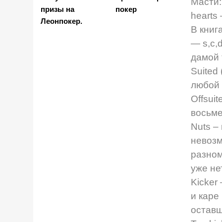
Масти:
призы на
покер
hearts
Леонпокер.
В книг
— s,c,
дамой 
Suited
любой 
Offsui
восьме
Nuts –
невозм
разном
уже не
Kicker
и каре
оставш