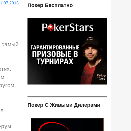
1.07.2016
Покер Бесплатно
— самый
етях.
ом
ругом,
о
Покер С Живыми Дилерами
их
-рум,