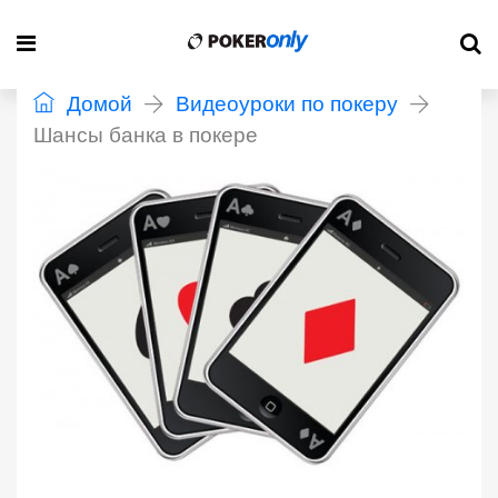
Домой
Видеоуроки по покеру
Шансы банка в покере