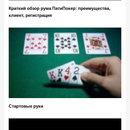
Краткий обзор рума ПатиПокер: преимущества,
клиент, регистрация
Стартовые руки