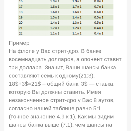
Пример
На флопе у Вас стрит-дро. В банке
восемнадцать долларов, а опонент ставит
три доллара. Значит, Ваши шансы банка
составляют семь к одному(21:3).
18$+3$=21$ – общий банк, 3$ — ставка,
которую Вы должны ставить. Имея
незаконченное стрит-дро у Вас 8 аутов,
согласно нашей таблице равно 5:1
(точное значение 4.9 к 1). Как мы видим
шансы банка выше (7:1), чем шансы на