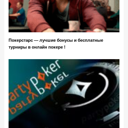
Покерстарс — лучшие бонусы и бесплатные
турниры в онлайн покере !