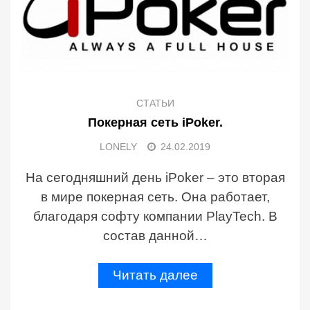
СТАТЬИ
Покерная сеть iPoker.
LONELY
24.02.2019
На сегодняшний день iPoker – это вторая
в мире покерная сеть. Она работает,
благодаря софту компании PlayTech. В
состав данной…
Читать далее