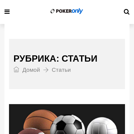
РУБРИКА:
СТАТЬИ
Домой
Статьи