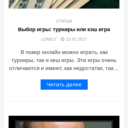
СТАТЬИ
Выбор игры: турниры или кэш игра
LONELY
22.01.2017
В покер онлайн можно играть, как
турниры, так и кеш игры. Эти игры очень
отличаются и имеют, как недостатки, так…
Читать далее