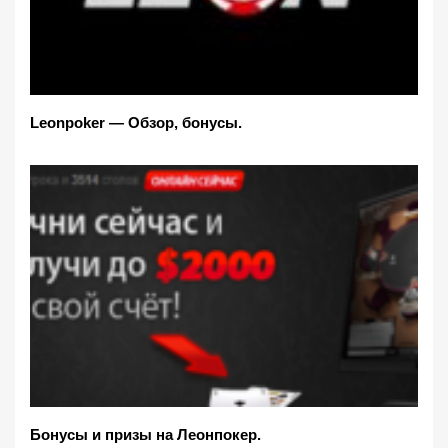
Leonpoker — Обзор, бонусы.
Бонусы и призы на Леонпокер.