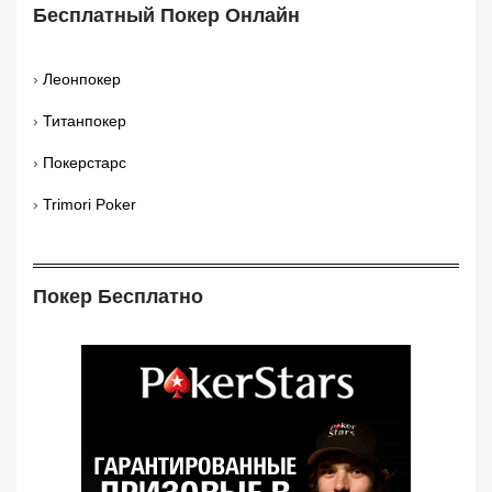
Бесплатный Покер Онлайн
›
Леонпокер
›
Титанпокер
›
Покерстарс
›
Trimori Poker
Покер Бесплатно