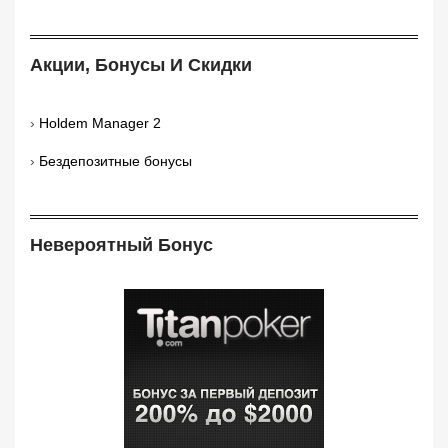
Акции, Бонусы И Скидки
›
Holdem Manager 2
›
Бездепозитные бонусы
Невероятный Бонус