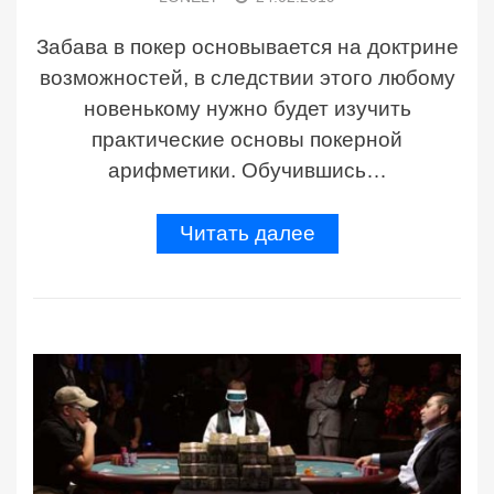
Забава в покер основывается на доктрине
возможностей, в следствии этого любому
новенькому нужно будет изучить
практические основы покерной
арифметики. Обучившись…
Читать далее