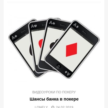
ВИДЕОУРОКИ ПО ПОКЕРУ
Шансы банка в покере
LONELY
24.02.2019