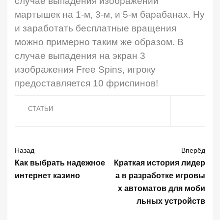
случае выпадения изображений
мартышек на 1-м, 3-м, и 5-м барабанах. Ну
и заработать бесплатные вращения
можно примерно таким же образом. В
случае выпадения на экран 3
изображения Free Spins, игроку
предоставляется 10 фриспинов!
СТАТЬИ
Назад
Вперёд
Как выбрать надежное
Краткая история лидер
интернет казино
а в разработке игровы
х автоматов для моби
льных устройств