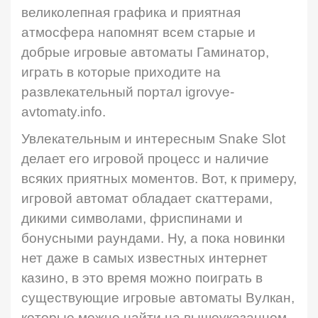
великолепная графика и приятная
атмосфера напомнят всем старые и
добрые игровые автоматы Гаминатор,
играть в которые приходите на
развлекательный портал igrovye-
avtomaty.info.
Увлекательным и интересным Snake Slot
делает его игровой процесс и наличие
всяких приятных моментов. Вот, к примеру,
игровой автомат обладает скаттерами,
дикими символами, фриспинами и
бонусными раундами. Ну, а пока новинки
нет даже в самых известных интернет
казино, в это время можно поиграть в
существующие игровые автоматы Вулкан,
которые можно найти на вышеуказанном