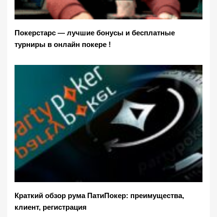
Покерстарс — лучшие бонусы и бесплатные
турниры в онлайн покере !
Краткий обзор рума ПатиПокер: преимущества,
клиент, регистрация