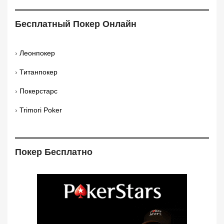
Бесплатный Покер Онлайн
›
Леонпокер
›
Титанпокер
›
Покерстарс
›
Trimori Poker
Покер Бесплатно