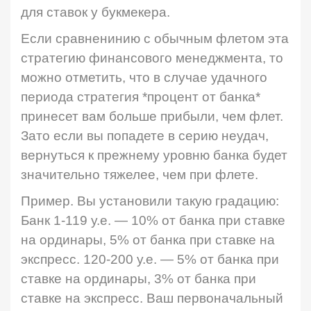
для ставок у букмекера.
Если сравненинию с обычным флетом эта
стратегию финансового менеджмента, то
можно отметить, что в случае удачного
периода стратегия *процент от банка*
принесет вам больше прибыли, чем флет.
Зато если вы попадете в серию неудач,
вернуться к прежнему уровню банка будет
значительно тяжелее, чем при флете.
Пример. Вы установили такую градацию:
Банк 1-119 у.е. — 10% от банка при ставке
на ординары, 5% от банка при ставке на
экспресс. 120-200 у.е. — 5% от банка при
ставке на ординары, 3% от банка при
ставке на экспресс. Ваш первоначальный