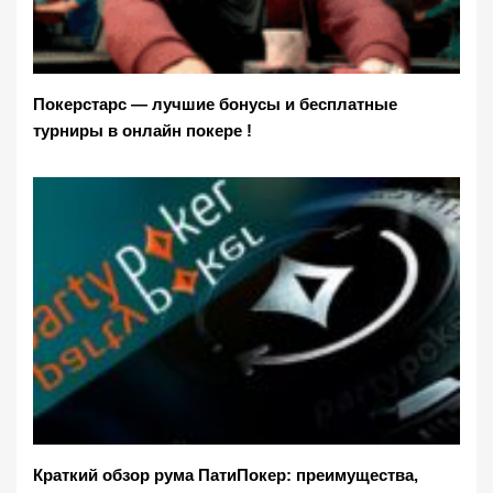
Покерстарс — лучшие бонусы и бесплатные
турниры в онлайн покере !
Краткий обзор рума ПатиПокер: преимущества,