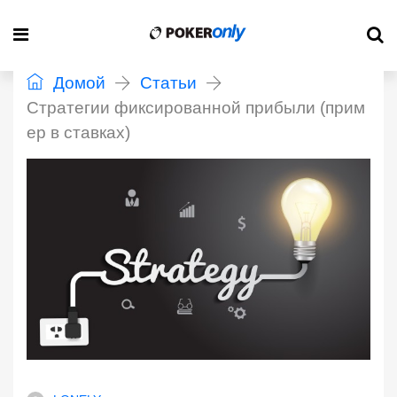
Домой
Статьи
Стратегии фиксированной прибыли (прим
ер в ставках)