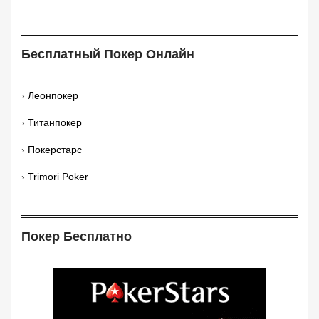
Бесплатный Покер Онлайн
›
Леонпокер
›
Титанпокер
›
Покерстарс
›
Trimori Poker
Покер Бесплатно