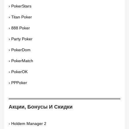
› PokerStars
› Titan Poker
› 888 Poker
› Party Poker
› PokerDom
› PokerMatch
› PokerOK
› PPPoker
Акции, Бонусы И Скидки
›
Holdem Manager 2