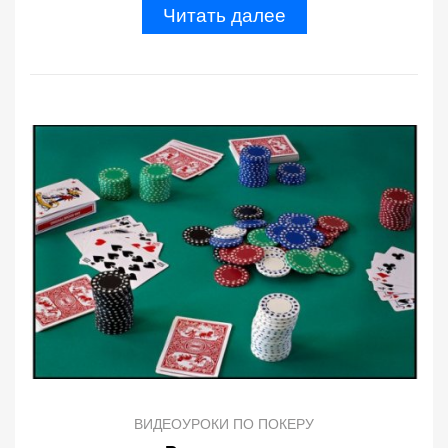
Читать далее
ВИДЕОУРОКИ ПО ПОКЕРУ