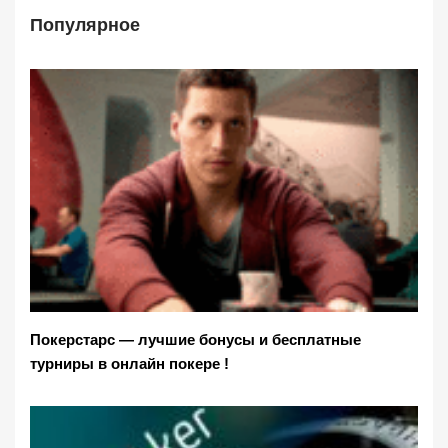
Популярное
Покерстарс — лучшие бонусы и бесплатные
турниры в онлайн покере !