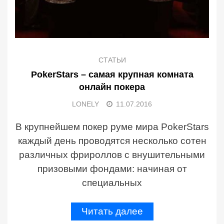
СТАТЬИ
PokerStars – самая крупная комната
онлайн покера
LONELY
11.07.2016
В крупнейшем покер руме мира PokerStars
каждый день проводятся несколько сотен
различных фрироллов с внушительными
призовыми фондами: начиная от
специальных
Читать далее