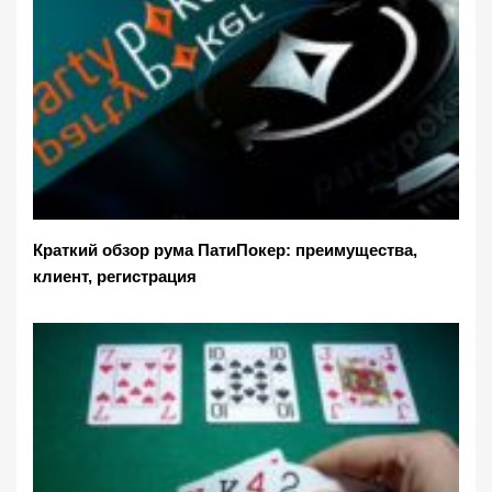
Краткий обзор рума ПатиПокер: преимущества,
клиент, регистрация