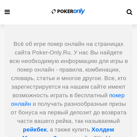
Всё об игре покер онлайн на страницах
сайта Poker-Only.Ru. У нас Вы найдете
всю необходимую информацию для игры в
покер онлайн - правила, комбинации,
словарь, статьи и многое другое. Все, кто
зарегистрируется на нашем сайте имеют
возможность играть в бесплатный
покер
онлайн
и получать разнообразные призы
от бонуса на первый депозит до возврата
части вашего рейка, так называемый
рейкбек
, а также купить
Холдем