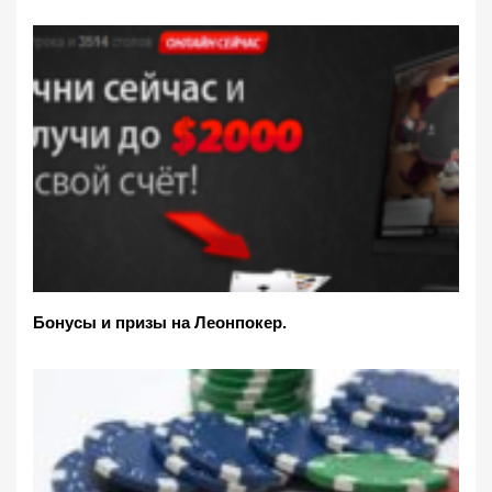
Бонусы и призы на Леонпокер.