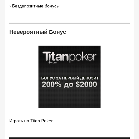
›
Бездепозитные бонусы
Невероятный Бонус
Играть на Titan Poker