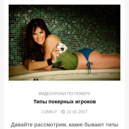
ВИДЕОУРОКИ ПО ПОКЕРУ
Типы покерных игроков
LONELY
22.01.2017
Давайте рассмотрим, какие бывают типы