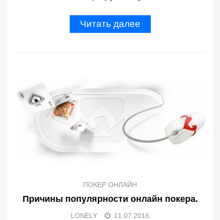
Читать далее
ПОКЕР ОНЛАЙН
Причины популярности онлайн покера.
LONELY
11.07.2016