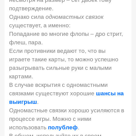
подтверждение.
Однако сила
одномастных связок
существует, а именно:
Попадание во многие флопы – дро стрит,
флеш, пара.
Если противники ведают то, что вы
играете такие карты, то можно успешно
разыгрывать сильные руки с малыми
картами.
В случае вскрытия с одномастными
связками существуют хорошие
шансы на
выигрыш
.
Одномастные связки хорошо усиляются в
процессе игры. Можно с ними
использовать
полублеф
.
В общем, используйте их в своем