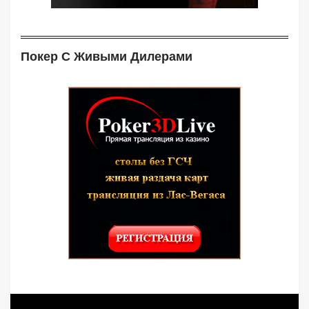
Покер С Живыми Дилерами