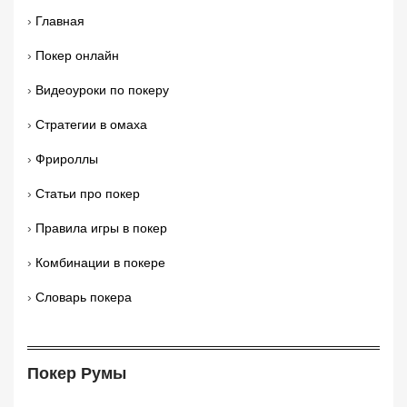
›
Главная
›
Покер онлайн
›
Видеоуроки по покеру
›
Стратегии в омаха
›
Фрироллы
›
Статьи про покер
›
Правила игры в покер
›
Комбинации в покере
›
Словарь покера
Покер Румы