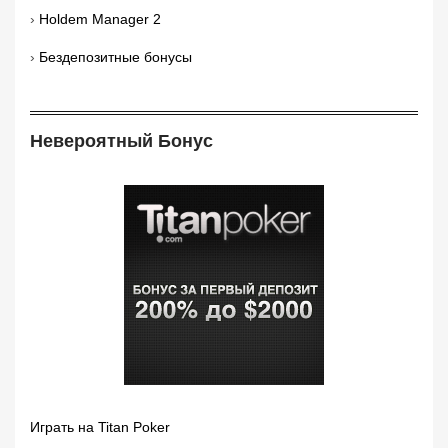
›
Holdem Manager 2
›
Бездепозитные бонусы
Невероятный Бонус
Играть на Titan Poker