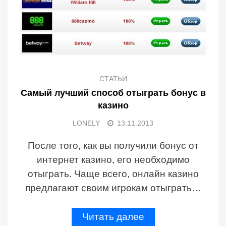
СТАТЬИ
Самый лучший способ отыграть бонус в
казино
LONELY
13.11.2013
После того, как вы получили бонус от
интернет казино, его необходимо
отыграть. Чаще всего, онлайн казино
предлагают своим игрокам отыграть…
Читать далее