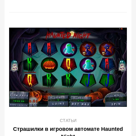
СТАТЬИ
Страшилки в игровом автомате Haunted