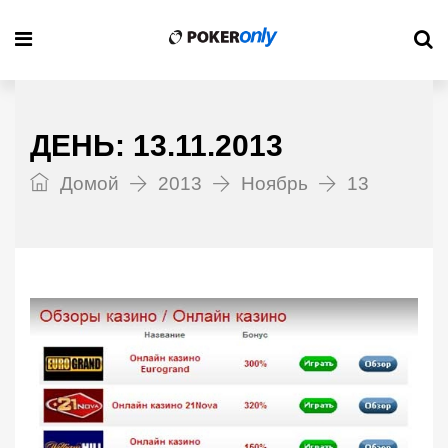
ДЕНЬ:
13.11.2013
Домой
2013
Ноябрь
13