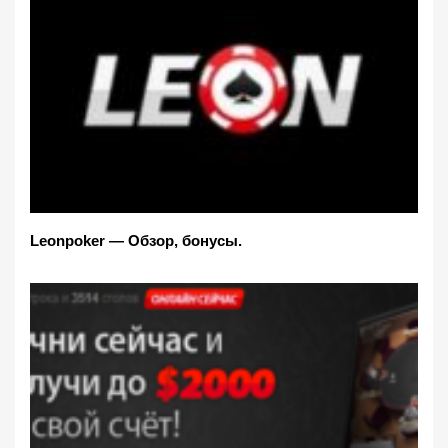
Leonpoker — Обзор, бонусы.