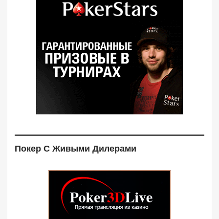
Покер С Живыми Дилерами