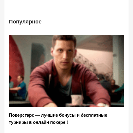
Популярное
Покерстарс — лучшие бонусы и бесплатные
турниры в онлайн покере !