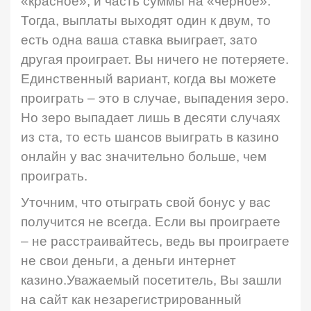
«красное», и часть суммы на «черное».
Тогда, выплаты выходят один к двум, то
есть одна ваша ставка выиграет, зато
другая проиграет. Вы ничего не потеряете.
Единственный вариант, когда вы можете
проиграть – это в случае, выпадения зеро.
Но зеро выпадает лишь в десяти случаях
из ста, то есть шансов выиграть в казино
онлайн у вас значительно больше, чем
проиграть.
Уточним, что отыграть свой бонус у вас
получится не всегда. Если вы проиграете
– не расстраивайтесь, ведь вы проиграете
не свои деньги, а деньги интернет
казино.Уважаемый посетитель, Вы зашли
на сайт как незарегистрированный