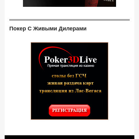
Покер С Живыми Дилерами