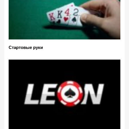
Стартовые руки