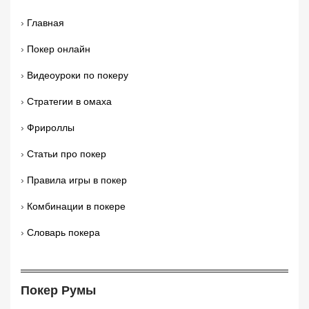
›
Главная
›
Покер онлайн
›
Видеоуроки по покеру
›
Стратегии в омаха
›
Фрироллы
›
Статьи про покер
›
Правила игры в покер
›
Комбинации в покере
›
Словарь покера
Покер Румы