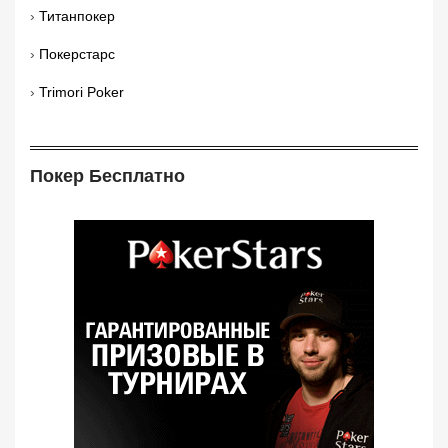
›
Титанпокер
›
Покерстарс
›
Trimori Poker
Покер Бесплатно