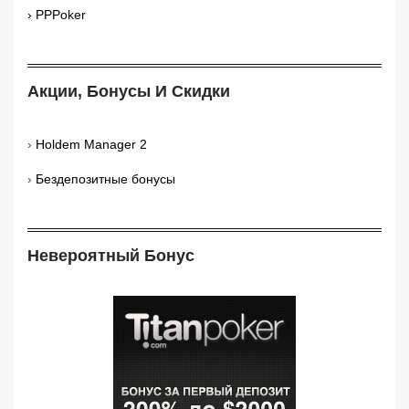
› PPPoker
Акции, Бонусы И Скидки
›
Holdem Manager 2
›
Бездепозитные бонусы
Невероятный Бонус