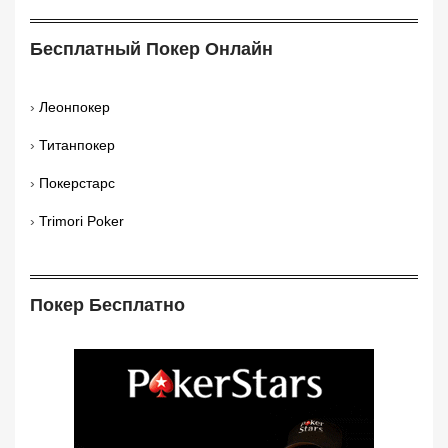
Бесплатный Покер Онлайн
›
Леонпокер
›
Титанпокер
›
Покерстарс
›
Trimori Poker
Покер Бесплатно