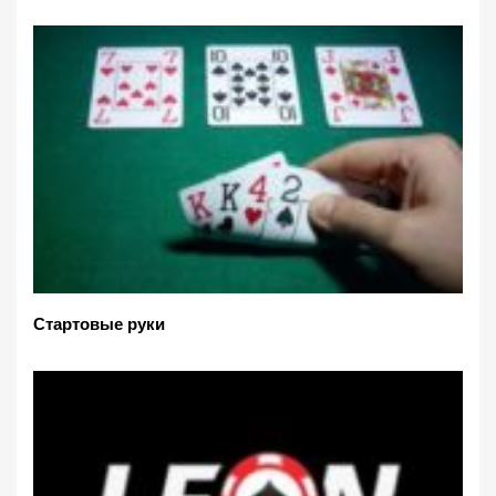
Стартовые руки