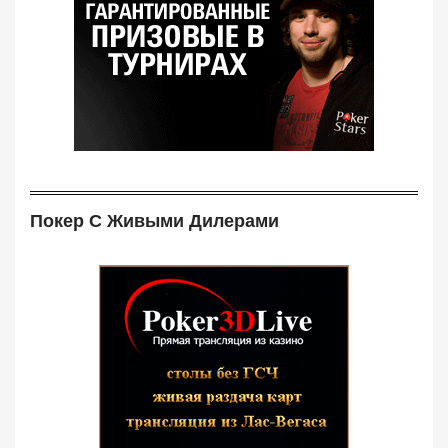
Покер С Живыми Дилерами