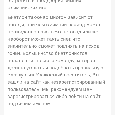
встретить в преддверии зимних
олимпийских игр.
Биатлон также во многом зависит от
погоды, при чем в зимний период может
неожиданно начаться снегопад или же
наоборот может таять снег, что
значительно сможет повлиять на исход
гонки. Большинство биатлонистов
полагаются на свою команду, которая
должна угадать и подобрать правильную
смазку лыж.Уважаемый посетитель, Вы
зашли на сайт как незарегистрированный
пользователь. Мы рекомендуем Вам
зарегистрироваться либо войти на сайт
под своим именем.