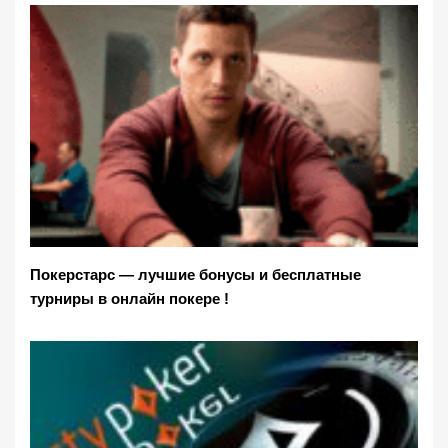
Покерстарс — лучшие бонусы и бесплатные
турниры в онлайн покере !