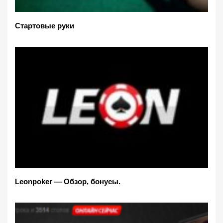
Стартовые руки
Leonpoker — Обзор, бонусы.