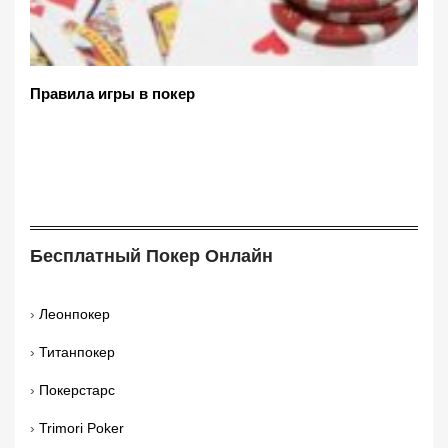
Правила игры в покер
Бесплатный Покер Онлайн
›
Леонпокер
›
Титанпокер
›
Покерстарс
›
Trimori Poker