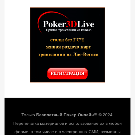
Только
Бесплатный Покер Онлайн
!!!
© 2024.
Перепечатка материалов и использование их в любой
форме, в том числе и в электронных СМИ, возможны