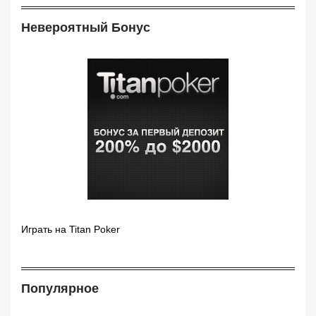
Невероятный Бонус
Играть на Titan Poker
Популярное