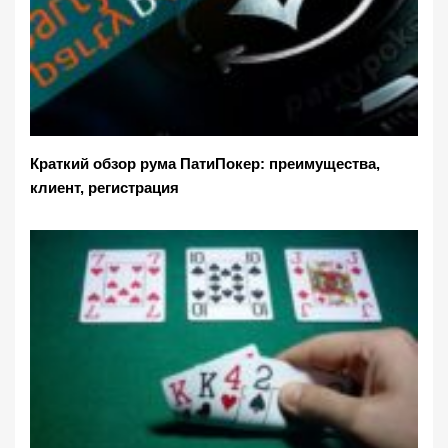
Краткий обзор рума ПатиПокер: преимущества,
клиент, регистрация