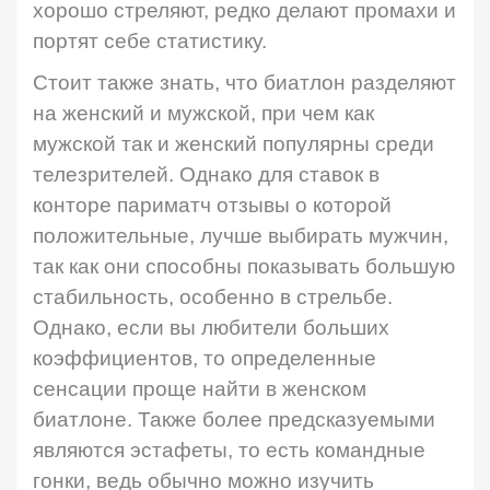
хорошо стреляют, редко делают промахи и
портят себе статистику.
Стоит также знать, что биатлон разделяют
на женский и мужской, при чем как
мужской так и женский популярны среди
телезрителей. Однако для ставок в
конторе париматч отзывы о которой
положительные, лучше выбирать мужчин,
так как они способны показывать большую
стабильность, особенно в стрельбе.
Однако, если вы любители больших
коэффициентов, то определенные
сенсации проще найти в женском
биатлоне. Также более предсказуемыми
являются эстафеты, то есть командные
гонки, ведь обычно можно изучить