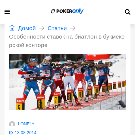
Домой
Статьи
Особенности ставок на биатлон в букмеке
рской конторе
LONELY
13.08.2014