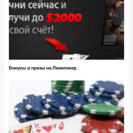
Бонусы и призы на Леонпокер.