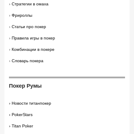
›
Стратегии в омаха
›
Фрироллы
›
Статьи про покер
›
Правила игры в покер
›
Комбинации в покере
›
Словарь покера
Покер Румы
› Новости титанпокер
› PokerStars
› Titan Poker