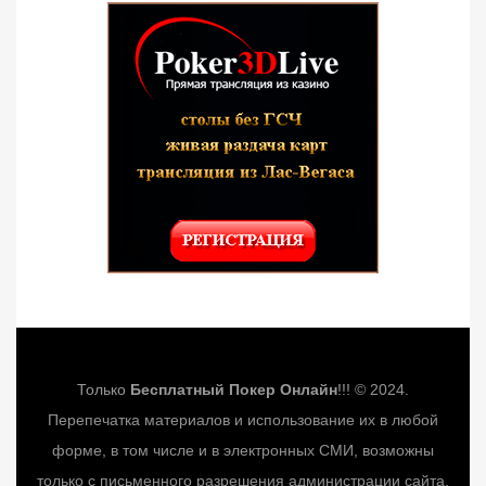
Только
Бесплатный Покер Онлайн
!!!
© 2024.
Перепечатка материалов и использование их в любой
форме, в том числе и в электронных СМИ, возможны
только с письменного разрешения администрации сайта.