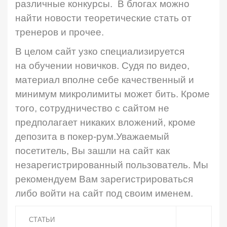
различные конкурсы. В блогах можно
найти новости теоретические стать от
тренеров и прочее.
В целом сайт узко специализируется
на обучении новичков. Судя по видео,
материал вполне себе качественный и
минимум микролимиты может бить. Кроме
того, сотрудничество с сайтом не
предполагает никаких вложений, кроме
депозита в покер-рум.Уважаемый
посетитель, Вы зашли на сайт как
незарегистрированный пользователь. Мы
рекомендуем Вам зарегистрироваться
либо войти на сайт под своим именем.
СТАТЬИ